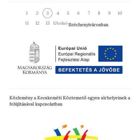
1
2
3
4
5
6
7
8
9
10
11
12
13
Utolsó
Széchenyivárosban
Közlemény a Kecskeméti Köztemető egyes sírhelyeinek a
felújításával kapcsolatban