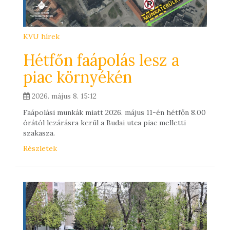
KVU hírek
Hétfőn faápolás lesz a
piac környékén
2026. május 8. 15:12
Faápolási munkák miatt 2026. május 11-én hétfőn 8.00
órától lezárásra kerül a Budai utca piac melletti
szakasza.
Részletek