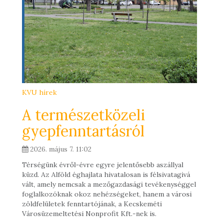
KVU hírek
A természetközeli
gyepfenntartásról
2026. május 7. 11:02
Térségünk évről-évre egyre jelentősebb aszállyal
küzd. Az Alföld éghajlata hivatalosan is félsivatagivá
vált, amely nemcsak a mezőgazdasági tevékenységgel
foglalkozóknak okoz nehézségeket, hanem a városi
zöldfelületek fenntartójának, a Kecskeméti
Városüzemeltetési Nonprofit Kft.-nek is.