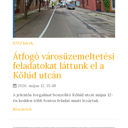
KVU hírek
Átfogó városüzemeltetési
feladatokat láttunk el a
Kőhíd utcán
2026. május 12. 15:48
A jelentős forgalmat bonyolító Kőhíd utcát május 12-
én kedden több fontos feladat miatt lezártuk.
Részletek