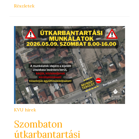
Részletek
KVU hírek
Szombaton
útkarbantartási