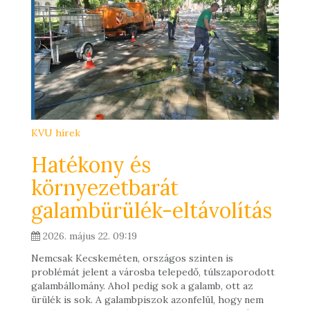
KVU hírek
Hatékony és
környezetbarát
galambürülék-eltávolítás
2026. május 22. 09:19
Nemcsak Kecskeméten, országos szinten is
problémát jelent a városba telepedő, túlszaporodott
galambállomány. Ahol pedig sok a galamb, ott az
ürülék is sok. A galambpiszok azonfelül, hogy nem