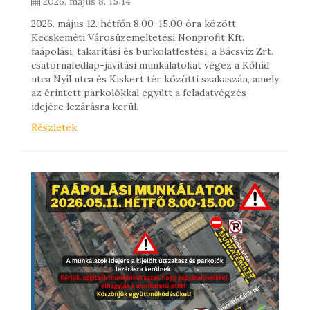
2026. május 8. 15:14
2026. május 12. hétfőn 8.00-15.00 óra között
Kecskeméti Városüzemeltetési Nonprofit Kft.
faápolási, takarítási és burkolatfestési, a Bácsvíz Zrt.
csatornafedlap-javítási munkálatokat végez a Kőhíd
utca Nyíl utca és Kiskert tér közötti szakaszán, amely
az érintett parkolókkal együtt a feladatvégzés
idejére lezárásra kerül.
Részletek