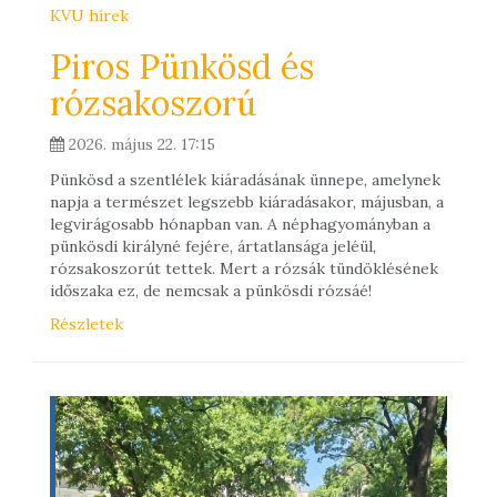
KVU hírek
Piros Pünkösd és
rózsakoszorú
2026. május 22. 17:15
Pünkösd a szentlélek kiáradásának ünnepe, amelynek
napja a természet legszebb kiáradásakor, májusban, a
legvirágosabb hónapban van. A néphagyományban a
pünkösdi királyné fejére, ártatlansága jeléül,
rózsakoszorút tettek. Mert a rózsák tündöklésének
időszaka ez, de nemcsak a pünkösdi rózsáé!
Részletek