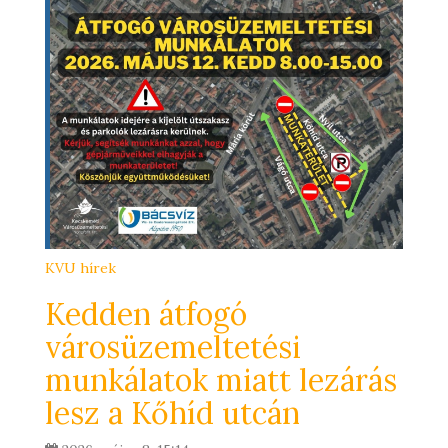
KVU hírek
Kedden átfogó
városüzemeltetési
munkálatok miatt lezárás
lesz a Kőhíd utcán