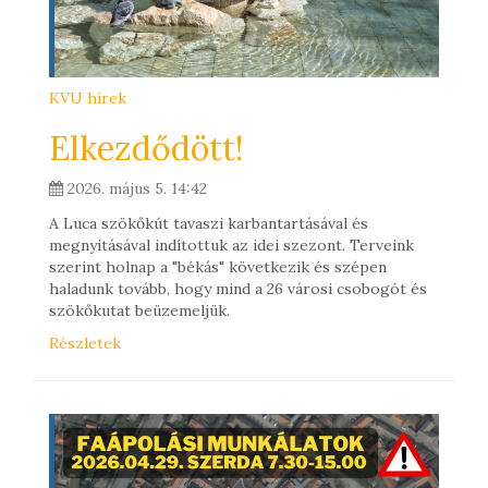
KVU hírek
Elkezdődött!
2026. május 5. 14:42
A Luca szökőkút tavaszi karbantartásával és
megnyitásával indítottuk az idei szezont. Terveink
szerint holnap a "békás" következik és szépen
haladunk tovább, hogy mind a 26 városi csobogót és
szökőkutat beüzemeljük.
Részletek