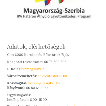
Adatok, elérhetőségek
Cím: 6000 Kecskemét, Béke fasor 71/a.
Központi telefonszám: 06 76 500 606
E-mail:
titkarsag@kvu.hu
Városüzemeltetés:
bejelentes@kvu.hu
Közvilágítás
:
kozvilagitas@kvu.hu
Kátyúvonal:
06 80 630-144
Ügyfélfogadás:
hétfő-péntek: 8.00-15.00