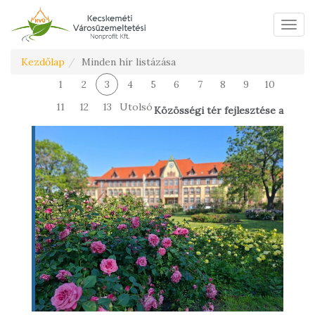
Menü
Kezdőlap
Minden hír listázása
1
2
3
4
5
6
7
8
9
10
11
12
13
Utolsó
Közösségi tér fejlesztése a