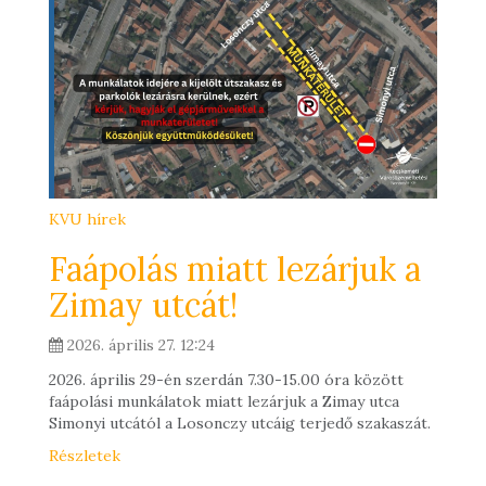
KVU hírek
Faápolás miatt lezárjuk a
Zimay utcát!
2026. április 27. 12:24
2026. április 29-én szerdán 7.30-15.00 óra között
faápolási munkálatok miatt lezárjuk a Zimay utca
Simonyi utcától a Losonczy utcáig terjedő szakaszát.
Részletek