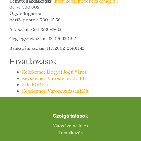
Temetőgazdálkodás:
info@koztemetokecskemet.hu
06 76 500 605
Ügyfélfogadás:
hétfő-péntek: 7.30-15.50
Adószám: 25817580-2-03
Cégjegyzékszám: 03-09-130192
Bankszámlaszám: 11732002-21431142
Hivatkozások
Kecskemét Megyei Jogú Város
Kecskeméti Városfejlesztő Kft.
KIK-FOR Kft.
Kecskeméti Városgazdasági Kft.
Szolgáltatások
Városüzemeltetés
Temetkezés