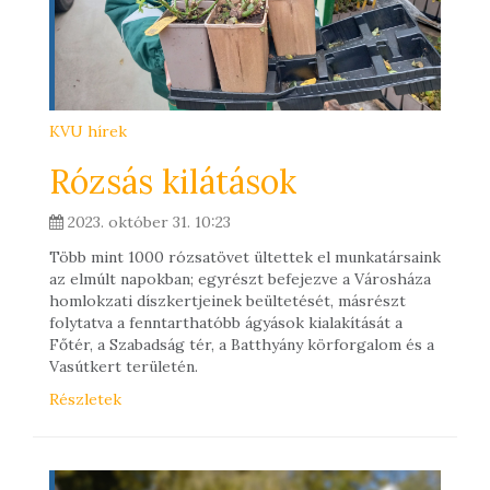
KVU hírek
Rózsás kilátások
2023. október 31. 10:23
Több mint 1000 rózsatövet ültettek el munkatársaink
az elmúlt napokban; egyrészt befejezve a Városháza
homlokzati díszkertjeinek beültetését, másrészt
folytatva a fenntarthatóbb ágyások kialakítását a
Főtér, a Szabadság tér, a Batthyány körforgalom és a
Vasútkert területén.
Részletek