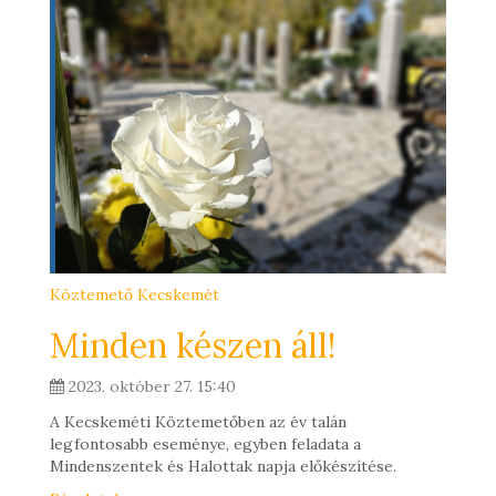
Köztemető Kecskemét
Minden készen áll!
2023. október 27. 15:40
A Kecskeméti Köztemetőben az év talán
legfontosabb eseménye, egyben feladata a
Mindenszentek és Halottak napja előkészítése.