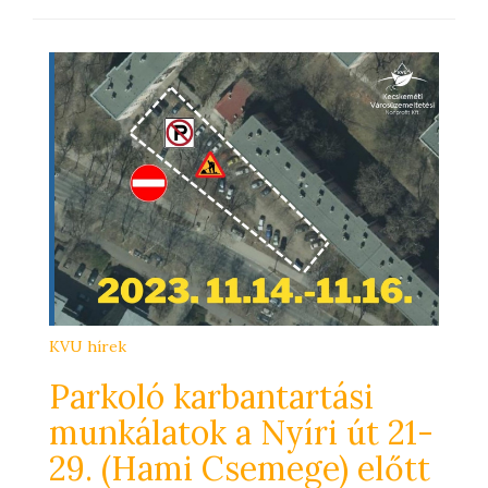
KVU hírek
Parkoló karbantartási
munkálatok a Nyíri út 21-
29. (Hami Csemege) előtt