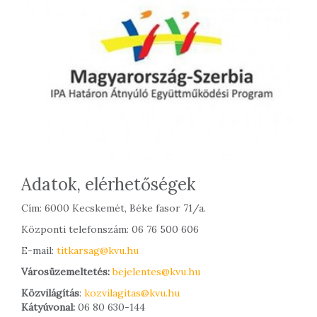
Adatok, elérhetőségek
Cím: 6000 Kecskemét, Béke fasor 71/a.
Központi telefonszám: 06 76 500 606
E-mail:
titkarsag@kvu.hu
Városüzemeltetés:
bejelentes@kvu.hu
Közvilágítás
:
kozvilagitas@kvu.hu
Kátyúvonal:
06 80 630-144