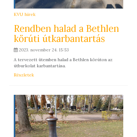
KVU hírek
Rendben halad a Bethlen
körúti útkarbantartás
2023. november 24. 15:53
A tervezett ütemben halad a Bethlen körúton az
útburkolat karbantartása.
Részletek