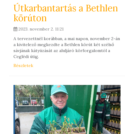
Útkarbantartás a Bethlen
körúton
2023. november 2. 11:21
A tervezettnél korábban, a mai napon, november 2-án
a kivitelező megkezdte a Bethlen körút két szélső
sávjának kátyúzását az aluljáró körforgalomtól a
Ceglédi útig.
Részletek