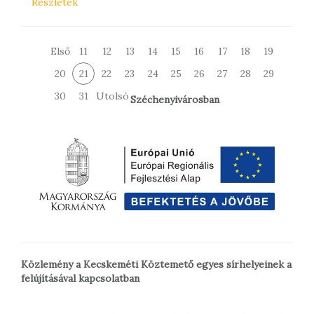
Részletek
Első
11
12
13
14
15
16
17
18
19
20
21
22
23
24
25
26
27
28
29
30
31
Utolsó
Széchenyivárosban
Közlemény a Kecskeméti Köztemető egyes sírhelyeinek a
felújításával kapcsolatban