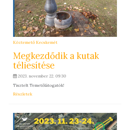
Köztemető Kecskemét
Megkezdődik a kutak
téliesítése
2023. november 22. 09:30
Tisztelt Temetőlátogatók!
Részletek