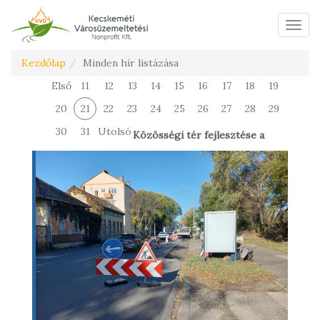
Menü
Kezdőlap
Minden hír listázása
Első
11
12
13
14
15
16
17
18
19
20
21
22
23
24
25
26
27
28
29
30
31
Utolsó
Közösségi tér fejlesztése a