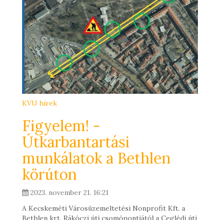
KVU hírek
Figyelem! -
Útkarbantartási
munkálatok a Bethlen
körúton
2023. november 21. 16:21
A Kecskeméti Városüzemeltetési Nonprofit Kft. a
Bethlen krt. Rákóczi úti csomópontjától a Ceglédi úti