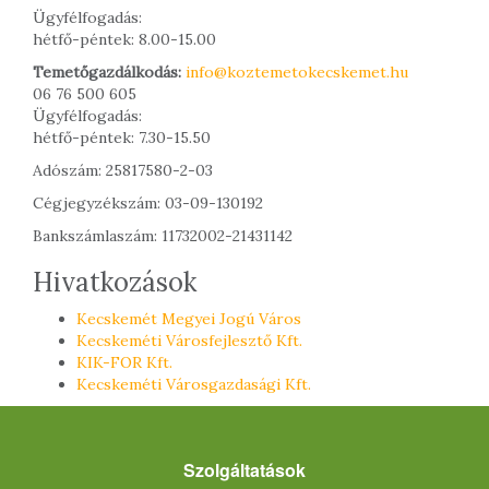
Ügyfélfogadás:
hétfő-péntek: 8.00-15.00
Temetőgazdálkodás:
info@koztemetokecskemet.hu
06 76 500 605
Ügyfélfogadás:
hétfő-péntek: 7.30-15.50
Adószám: 25817580-2-03
Cégjegyzékszám: 03-09-130192
Bankszámlaszám: 11732002-21431142
Hivatkozások
Kecskemét Megyei Jogú Város
Kecskeméti Városfejlesztő Kft.
KIK-FOR Kft.
Kecskeméti Városgazdasági Kft.
Szolgáltatások