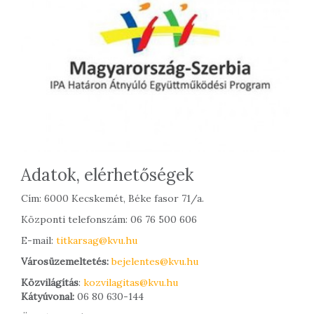
Adatok, elérhetőségek
Cím: 6000 Kecskemét, Béke fasor 71/a.
Központi telefonszám: 06 76 500 606
E-mail:
titkarsag@kvu.hu
Városüzemeltetés:
bejelentes@kvu.hu
Közvilágítás
:
kozvilagitas@kvu.hu
Kátyúvonal:
06 80 630-144