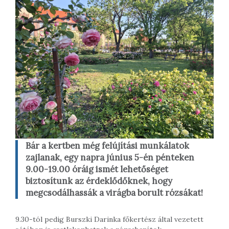
Bár a kertben még felújítási munkálatok
zajlanak, egy napra június 5-én pénteken
9.00-19.00 óráig ismét lehetőséget
biztosítunk az érdeklődőknek, hogy
megcsodálhassák a virágba borult rózsákat!
9.30-tól pedig Burszki Darinka főkertész által vezetett