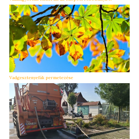
Vadgesztenyefák permetezése