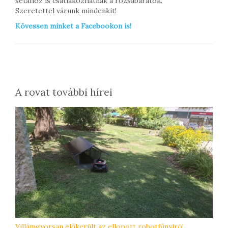
sétához is csatlakozhatnak a rózsabarátok.
Szeretettel várunk mindenkit!
Kövessen minket a Facebookon is!
A rovat további hírei
Villámgyorsan előkerült az ellopott robotfűnyíró!