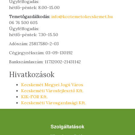
Ügyfélfogadás:
hétfő-péntek: 8.00-15.00
Temetőgazdálkodás:
info@koztemetokecskemet.hu
06 76 500 605
Ügyfélfogadás:
hétfő-péntek: 7.30-15.50
Adószám: 25817580-2-03
Cégjegyzékszám: 03-09-130192
Bankszámlaszám: 11732002-21431142
Hivatkozások
Kecskemét Megyei Jogú Város
Kecskeméti Városfejlesztő Kft.
KIK-FOR Kft.
Kecskeméti Városgazdasági Kft.
Szolgáltatások