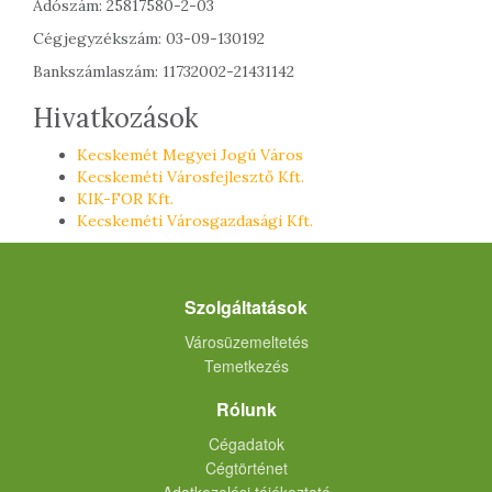
Adószám: 25817580-2-03
Cégjegyzékszám: 03-09-130192
Bankszámlaszám: 11732002-21431142
Hivatkozások
Kecskemét Megyei Jogú Város
Kecskeméti Városfejlesztő Kft.
KIK-FOR Kft.
Kecskeméti Városgazdasági Kft.
Szolgáltatások
Városüzemeltetés
Temetkezés
Rólunk
Cégadatok
Cégtörténet