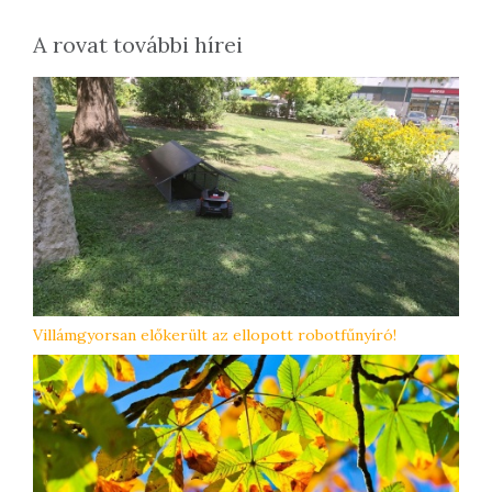
A rovat további hírei
Villámgyorsan előkerült az ellopott robotfűnyíró!