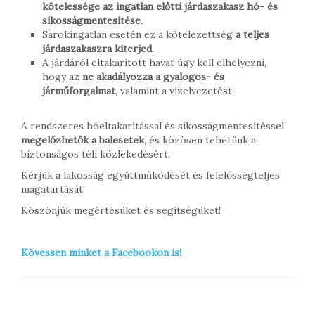
kötelessége az ingatlan előtti járdaszakasz hó- és
síkosságmentesítése.
Sarokingatlan esetén ez a kötelezettség
a teljes
járdaszakaszra kiterjed
.
A járdáról eltakarított havat úgy kell elhelyezni,
hogy az
ne akadályozza a gyalogos- és
járműforgalmat
, valamint a vízelvezetést.
A rendszeres hóeltakarítással és síkosságmentesítéssel
megelőzhetők a balesetek
, és közösen tehetünk a
biztonságos téli közlekedésért.
Kérjük a lakosság együttműködését és felelősségteljes
magatartását!
Köszönjük megértésüket és segítségüket!
Kövessen minket a Facebookon is!