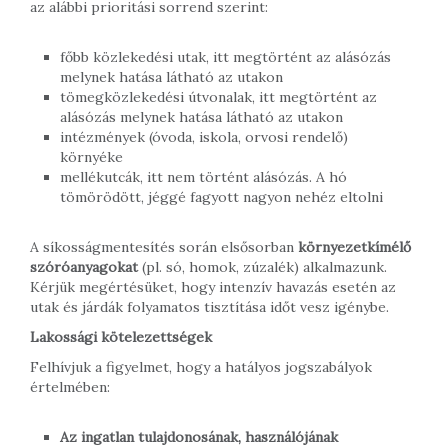
az alábbi prioritási sorrend szerint:
főbb közlekedési utak, itt megtörtént az alásózás
melynek hatása látható az utakon
tömegközlekedési útvonalak, itt megtörtént az
alásózás melynek hatása látható az utakon
intézmények (óvoda, iskola, orvosi rendelő)
környéke
mellékutcák, itt nem történt alásózás. A hó
tömörödött, jéggé fagyott nagyon nehéz eltolni
A síkosságmentesítés során elsősorban
környezetkímélő
szóróanyagokat
(pl. só, homok, zúzalék) alkalmazunk.
Kérjük megértésüket, hogy intenzív havazás esetén az
utak és járdák folyamatos tisztítása időt vesz igénybe.
Lakossági kötelezettségek
Felhívjuk a figyelmet, hogy a hatályos jogszabályok
értelmében:
Az ingatlan tulajdonosának, használójának