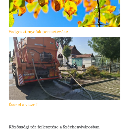
Vadgesztenyefák permetezése
Ésszel a vízzel!
Közösségi tér fejlesztése a Széchenyivárosban