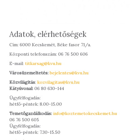
Adatok, elérhetőségek
Cím: 6000 Kecskemét, Béke fasor 71/a.
Központi telefonszám: 06 76 500 606
E-mail:
titkarsag@kvu.hu
Városüzemeltetés:
bejelentes@kvu.hu
Közvilágítás
:
kozvilagitas@kvu.hu
Kátyúvonal:
06 80 630-144
Ügyfélfogadás:
hétfő-péntek: 8.00-15.00
Temetőgazdálkodás:
info@koztemetokecskemet.hu
06 76 500 605
Ügyfélfogadás:
hétfő-péntek: 7.30-15.50