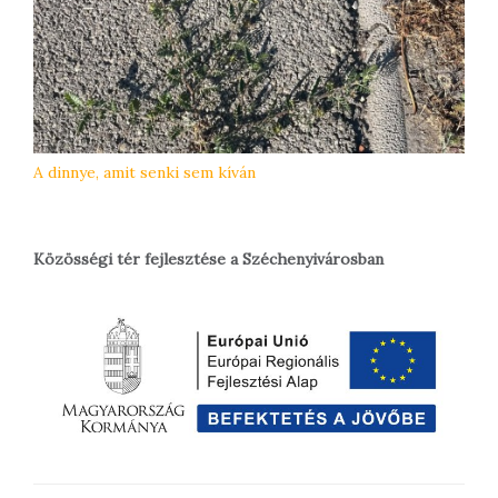
A dinnye, amit senki sem kíván
Közösségi tér fejlesztése a Széchenyivárosban