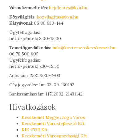
Városüzemeltetés:
bejelentes@kvu.hu
Közvilágítás
:
kozvilagitas@kvu.hu
Kátyúvonal:
06 80 630-144
Ügyfélfogadás:
hétfő-péntek: 8.00-15.00
Temetőgazdálkodás:
info@koztemetokecskemet.hu
06 76 500 605
Ügyfélfogadás:
hétfő-péntek: 7.30-15.50
Adószám: 25817580-2-03
Cégjegyzékszám: 03-09-130192
Bankszámlaszám: 11732002-21431142
Hivatkozások
Kecskemét Megyei Jogú Város
Kecskeméti Városfejlesztő Kft.
KIK-FOR Kft.
Kecskeméti Városgazdasági Kft.