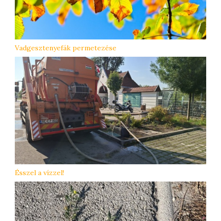
Vadgesztenyefák permetezése
Ésszel a vízzel!