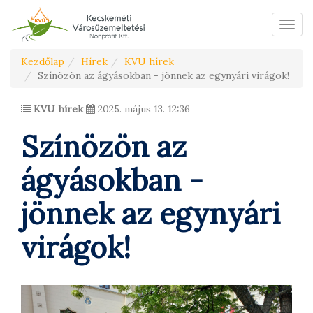
Menü
Kezdőlap
Hírek
KVU hírek
Színözön az ágyásokban - jönnek az egynyári virágok!
KVU hírek
2025. május 13. 12:36
Színözön az
ágyásokban -
jönnek az egynyári
virágok!