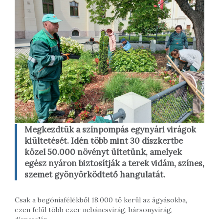
Megkezdtük a színpompás egynyári virágok
kiültetését. Idén több mint 30 díszkertbe
közel 50.000 növényt ültetünk, amelyek
egész nyáron biztosítják a terek vidám, színes,
szemet gyönyörködtető hangulatát.
Csak a begóniafélékből 18.000 tő kerül az ágyásokba,
ezen felül több ezer nebáncsvirág, bársonyvirág,