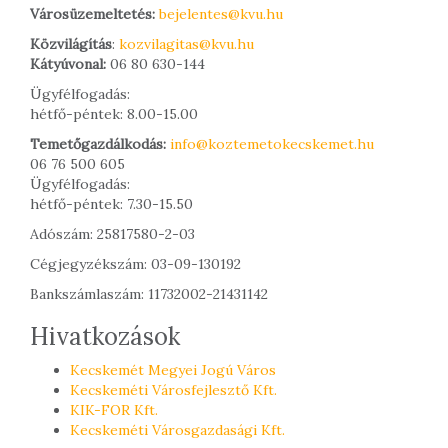
Városüzemeltetés:
bejelentes@kvu.hu
Közvilágítás
:
kozvilagitas@kvu.hu
Kátyúvonal:
06 80 630-144
Ügyfélfogadás:
hétfő-péntek: 8.00-15.00
Temetőgazdálkodás:
info@koztemetokecskemet.hu
06 76 500 605
Ügyfélfogadás:
hétfő-péntek: 7.30-15.50
Adószám: 25817580-2-03
Cégjegyzékszám: 03-09-130192
Bankszámlaszám: 11732002-21431142
Hivatkozások
Kecskemét Megyei Jogú Város
Kecskeméti Városfejlesztő Kft.
KIK-FOR Kft.
Kecskeméti Városgazdasági Kft.