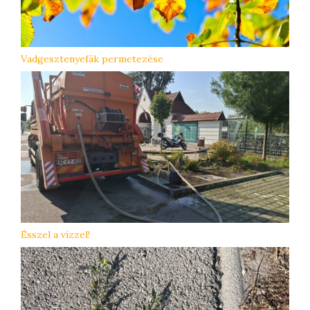
Vadgesztenyefák permetezése
Ésszel a vízzel!