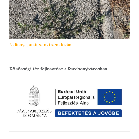
A dinnye, amit senki sem kíván
Közösségi tér fejlesztése a Széchenyivárosban