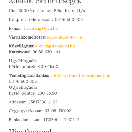
Adatok, elérhetőségek
Cím: 6000 Kecskemét, Béke fasor 71/a.
Központi telefonszám: 06 76 500 606
E-mail:
titkarsag@kvu.hu
Városüzemeltetés:
bejelentes@kvu.hu
Közvilágítás
:
kozvilagitas@kvu.hu
Kátyúvonal:
06 80 630-144
Ügyfélfogadás:
hétfő-péntek: 8.00-15.00
Temetőgazdálkodás:
info@koztemetokecskemet.hu
06 76 500 605
Ügyfélfogadás:
hétfő-péntek: 7.30-15.50
Adószám: 25817580-2-03
Cégjegyzékszám: 03-09-130192
Bankszámlaszám: 11732002-21431142