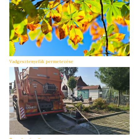
Vadgesztenyefák permetezése