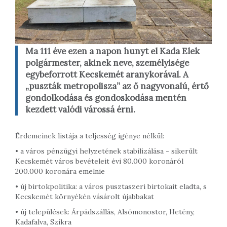
Ma 111 éve ezen a napon hunyt el Kada Elek
polgármester, akinek neve, személyisége
egybeforrott Kecskemét aranykorával. A
„puszták metropolisza” az ő nagyvonalú, értő
gondolkodása és gondoskodása mentén
kezdett valódi várossá érni.
Érdemeinek listája a teljesség igénye nélkül:
• a város pénzügyi helyzetének stabilizálása - sikerült
Kecskemét város bevételeit évi 80.000 koronáról
200.000 koronára emelnie
• új birtokpolitika: a város pusztaszeri birtokait eladta, s
Kecskemét környékén vásárolt újabbakat
• új települések: Árpádszállás, Alsómonostor, Hetény,
Kadafalva, Szikra