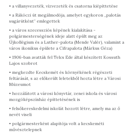
• a villanyvezeték, vízvezeték és csatorna kiépíttetése
• a Rákóczi út megálmodója, amelyet egykoron „palotás
sugárútként” emlegettek
• a város szecessziós képének kialakítása -
polgármesterségének ideje alatt épült meg az
Újkollégium és a Luther-palota (Mende Valér), valamint a
város ikonikus épülete a Cifrapalota (Márkus Géza)
• 1906-ban avatták fel Telcs Ede által készített Kossuth
Lajos szobrot
• megkezdte Kecskemét és környékének régészeti
feltárását, s az előkerült leletekből hozta létre a Városi
Múzeumot
• hozzálátott a városi könyvtár, zenei iskola és városi
mozgóképszínház építtetésének is
• felsőkereskedelmi iskolát hozott létre, amely ma az ő
nevét viseli
• polgármesterként alapítója volt a kecskeméti
művésztelepnek