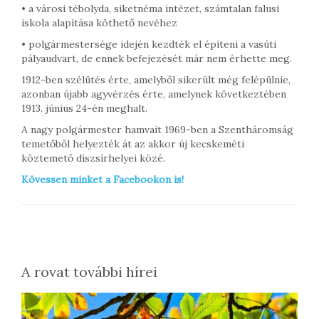
• a városi tébolyda, siketnéma intézet, számtalan falusi
iskola alapítása köthető nevéhez
• polgármestersége idején kezdték el építeni a vasúti
pályaudvart, de ennek befejezését már nem érhette meg.
1912-ben szélütés érte, amelyből sikerült még felépülnie,
azonban újabb agyvérzés érte, amelynek következtében
1913. június 24-én meghalt.
A nagy polgármester hamvait 1969-ben a Szentháromság
temetőből helyezték át az akkor új kecskeméti
köztemető díszsírhelyei közé.
Kövessen minket a Facebookon is!
A rovat további hírei