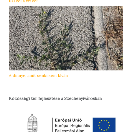
Ésszel a vízzel!
A dinnye, amit senki sem kíván
Közösségi tér fejlesztése a Széchenyivárosban